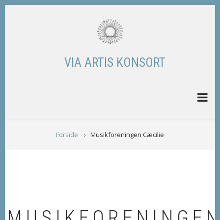
Skip
to
main
content
VIA ARTIS KONSORT
BREADCRUMB
Forside
Musikforeningen Cæcilie
MUSIKFORENINGE