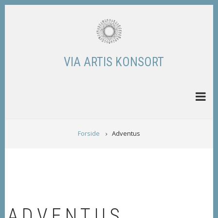
Skip
to
main
content
VIA ARTIS KONSORT
BREADCRUMB
Forside
Adventus
ADVENTUS