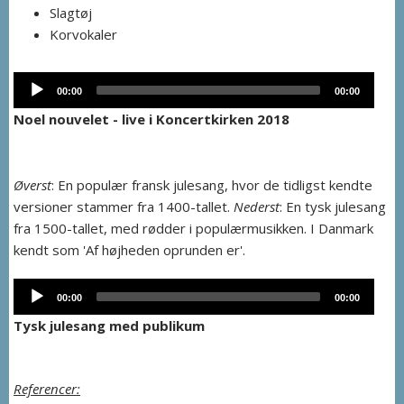
Slagtøj
Korvokaler
Audio
00:00
00:00
Player
Noel nouvelet - live i Koncertkirken 2018
Øverst
: En populær fransk julesang, hvor de tidligst kendte
versioner stammer fra 1400-tallet.
Nederst
: En tysk julesang
fra 1500-tallet, med rødder i populærmusikken. I Danmark
kendt som 'Af højheden oprunden er'.
Audio
00:00
00:00
Player
Tysk julesang med publikum
Referencer: