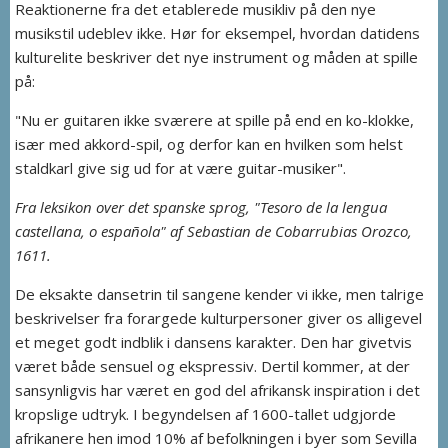
Reaktionerne fra det etablerede musikliv på den nye
musikstil udeblev ikke. Hør for eksempel, hvordan datidens
kulturelite beskriver det nye instrument og måden at spille
på:
"Nu er guitaren ikke sværere at spille på end en ko-klokke,
især med akkord-spil, og derfor kan en hvilken som helst
staldkarl give sig ud for at være guitar-musiker".
Fra leksikon over det spanske sprog, "Tesoro de la lengua
castellana, o española" af Sebastian de Cobarrubias Orozco,
1611.
De eksakte dansetrin til sangene kender vi ikke, men talrige
beskrivelser fra forargede kulturpersoner giver os alligevel
et meget godt indblik i dansens karakter. Den har givetvis
været både sensuel og ekspressiv. Dertil kommer, at der
sansynligvis har været en god del afrikansk inspiration i det
kropslige udtryk. I begyndelsen af 1600-tallet udgjorde
afrikanere hen imod 10% af befolkningen i byer som Sevilla