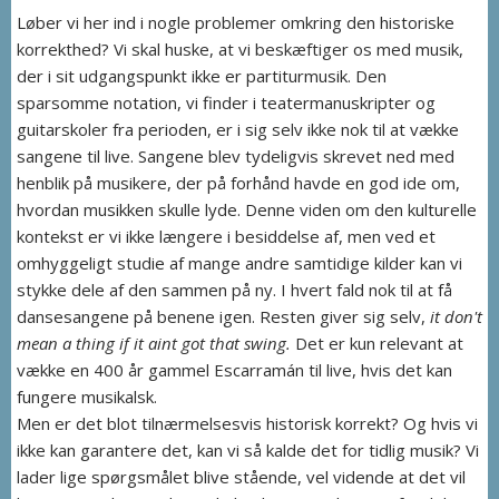
Løber vi her ind i nogle problemer omkring den historiske
korrekthed? Vi skal huske, at vi beskæftiger os med musik,
der i sit udgangspunkt ikke er partiturmusik. Den
sparsomme notation, vi finder i teatermanuskripter og
guitarskoler fra perioden, er i sig selv ikke nok til at vække
sangene til live. Sangene blev tydeligvis skrevet ned med
henblik på musikere, der på forhånd havde en god ide om,
hvordan musikken skulle lyde. Denne viden om den kulturelle
kontekst er vi ikke længere i besiddelse af, men ved et
omhyggeligt studie af mange andre samtidige kilder kan vi
stykke dele af den sammen på ny. I hvert fald nok til at få
dansesangene på benene igen. Resten giver sig selv,
it don't
mean a thing if it aint got that swing.
Det er kun relevant at
vække en 400 år gammel Escarramán til live, hvis det kan
fungere musikalsk.
Men er det blot tilnærmelsesvis historisk korrekt? Og hvis vi
ikke kan garantere det, kan vi så kalde det for tidlig musik? Vi
lader lige spørgsmålet blive stående, vel vidende at det vil