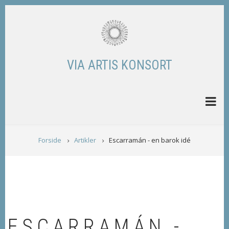
Skip
to
main
content
VIA ARTIS KONSORT
BREADCRUMB
Forside
Artikler
Escarramán - en barok idé
ESCARRAMÁN -