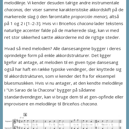
melodilinje. Vi kender desuden talrige andre instrumentale
chaconas,
der viser samme karakteristiske akkordskift på de
markerede slag (i den føromtalte
proporción menor)
, altså
på 1 og 2 i [1-2-3]. Hvis vi i Briceños
chacona
lader tekstens
naturlige accenter falde på de markerede slag, kan vi med
ret stor sikkerhed sætte akkorderne ind de rigtige steder.
Hvad så med melodien? Alle dansesangene bygger i deres
oprindelige form på enkle akkordstrukturer. Det ligger
ligefor at antage, at melodien til en given type dansesang
også har haft en række typiske vendinger, der knyttede sig
til akkordstrukturen, som vi kender det fra for eksempel
bluesmusikken. Hvis vi nu antager, at den kendte melodilinje
i "Un Sarao de la Chacona" bygger på sådanne
standardvendinger, kan vi bruge dem til at gen-opfinde eller
improvisere en melodilinje til Briceños
chacona
.