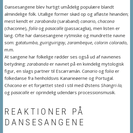
Dansesangene blev hurtigt umådelig populære blandt
almindelige folk. Utallige former skød op og afløste hinanden;
mest kendt er
zarabanda
(saraband)
canario
,
chacona
(chaconne),
folía
og
pasacalle
(passacaglia), men listen er
lang. Ofte har dansesangene rytmiske og mundrette navne
som: g
atatumba
,
guiriguirigay
,
zarambeque
,
colorin colorado
,
m.m.
At sangene har folkelige rødder ses også ud af navnenes
betydning:
zarabanda
er navnet på en kvindelig mytologisk
figur, en slags partner til Escarramán. C
anario
og f
olia
er
folkedanse fra henholdsvis Kanarieøerne og Portugal.
C
hacona
er et forjættet sted i stil med Østens
Shangri-la,
og p
asacalle
er oprindelig udendørs processionsmusik.
REAKTIONER PÅ
DANSESANGENE