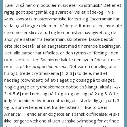
Taler vi så her om populærmusik eller kunstmusik? Det er et
rigtig godt spørgsmål, og svaret er vel et både-og. I Via
Artis Konsorts musikdramatiske forestilling Escarramán har
vi da også begge dele med, både partiturmusikken, hvor alle
stemmer er skrevet ud og komponisten navngivet, og de
anonyme satser fra teatermanuskripterne. Disse består
ofte blot består af en sangtekst med tilhørende becifringer.
Det, alle satser har tilfælles, er den rytmiske "feeling", den
rytmiske karakter. Spanierne kaldte den nye måde at tænke
rytmisk på for
proporción menor.
Det var en opdeling af et
hurtigt, tredelt rytmeskema [1-2-3] i to dele, med et
nedslag (downbeat) på et-slaget og opslag på to-slaget.
Nogle gange er rytmeskemaet dobbelt så langt, altså [1-2-
3-4-5-6] med nedslag på 1 og 4 og opslag på 2 og 5. Ofte
indgår hemioler, hvor accentueringen i stedet ligger på 1, 3
og 5, som vi kender det fra Bernsteins "I like to be in
America". Hemioler er dog ikke en spansk opfindelse; vi skal
ikke længere væk end til Den Danske Salmebog for at finde