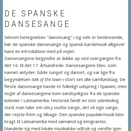
DE SPANSKE
DANSESANGE
Selvom betegnelsen "dansesang" i sig selv er beskrivende,
bør de spanske dansesange og spansk barokmusik alligevel
have en introduktion med på vejen:
Dansesangene begyndte at dukke op ved overgangen fra
det 16. til det 17. århundrede. Dansesangene blev, som
navnet antyder, både sunget og danset, og var lige fra
begyndelsen
talk of the town
i stort set alle samfundslag. De
fleste dansesange havde et folkeligt udspring i Spanien, men
nogle af dansesangene kom sandsynligvis fra de spanske
kolonier i Latinamerika. Historisk fandt en stor udveksling
sted; man taler om
ida y vuelta
-sange, det vil sige sange,
der rejste frem og tilbage. Den spanske populærmusik blev
bragt til Latinamerika med sømænd og emigranter,
blandede sig med lokale musikalske udtryk og vendte igen