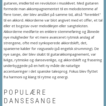
guitaren, imidlertid en revolution i musiklivet. Med guitaren
formede man akkompagnementet til en melodistemme af
flere toner, der blev anslået på samme tid, altså "forenklet"
til en akkord. Akkorderne var blot angivet med et ciffer, et tal
eller et bogstav over melodilinjen eller sangteksten.
Akkorderne medførte en enklere stemmeføring og åbnede
nye muligheder for et mere avanceret rytmisk anslag af
strengene, ofte med synkoperede akkordskift, det,
spanierne kalder for
rasgueado
(på engelsk
strumming
). De
nye sange, der blev skabt til guitarakkompagnement, var
livlige, rytmiske og dansevenlige, og akkordskift og frasering
underbyggede på en helt ny måde de naturlige
accentueringer i det spanske talesprog. Fokus blev flyttet
fra harmoni og klang til rytme og energi.
POPULÆRE
DANSESANGE