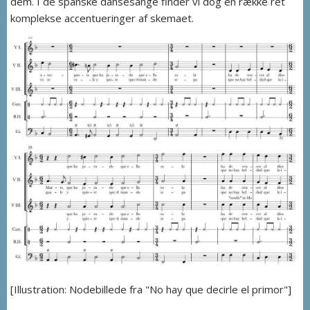
dem. I de spanske dansesange finder vi dog en række ret
komplekse accentueringer af skemaet.
[Illustration: Nodebillede fra "No hay que decirle el primor"]