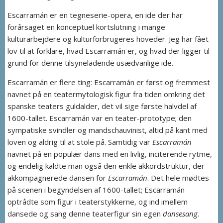
Escarramán er en tegneserie-opera, en ide der har
forårsaget en konceptuel kortslutning i mange
kulturarbejdere og kulturforbrugeres hoveder. Jeg har fået
lov til at forklare, hvad Escarramán er, og hvad der ligger til
grund for denne tilsyneladende usædvanlige ide.
Escarramán er flere ting: Escarramán er først og fremmest
navnet på en teatermytologisk figur fra tiden omkring det
spanske teaters guldalder, det vil sige første halvdel af
1600-tallet. Escarramán var en teater-prototype; den
sympatiske svindler og mandschauvinist, altid på kant med
loven og aldrig til at stole på. Samtidig var
Escarramán
navnet på en populær dans med en livlig, inciterende rytme,
og endelig kaldte man også den enkle akkordstruktur, der
akkompagnerede dansen for
Escarramán
. Det hele mødtes
på scenen i begyndelsen af 1600-tallet; Escarramán
optrådte som figur i teaterstykkerne, og ind imellem
dansede og sang denne teaterfigur sin egen
dansesang
.