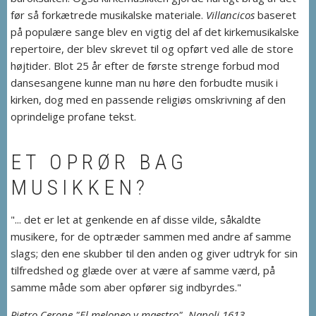
før så forkætrede musikalske materiale.
Villancicos
baseret
på populære sange blev en vigtig del af det kirkemusikalske
repertoire, der blev skrevet til og opført ved alle de store
højtider. Blot 25 år efter de første strenge forbud mod
dansesangene kunne man nu høre den forbudte musik i
kirken, dog med en passende religiøs omskrivning af den
oprindelige profane tekst.
ET OPRØR BAG
MUSIKKEN?
"... det er let at genkende en af disse vilde, såkaldte
musikere, for de optræder sammen med andre af samme
slags; den ene skubber til den anden og giver udtryk for sin
tilfredshed og glæde over at være af samme værd, på
samme måde som aber opfører sig indbyrdes."
Pietro Cerone "El melopeo y maestro", Napoli 1613