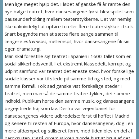
Men lige meget hjalp det. I løbet af ganske få år ramte den
nye bølge teatret, hvor dansesangene først blev spillet som
pauseunderholding mellem teaterstykkerne. Det var nemlig
ikke ualmindeligt at opføre to eller flere teaterstykker i træk.
Snart begyndte man at sætte flere sange sammen til
længere
entremeses
, mellemspil, hvor dansesangene fik sin
egen dramaturgi.
Man skal forestille sig teatret i Spanien i 1600-tallet som en
social sikkerhedsventil. I et ekstremt klassedelt, korrupt og
udpint samfund var teatret det eneste sted, hvor forskellige
sociale klasser var til stede på samme tid og sted, og med
samme formål. Folk sad ganske vist forskellige steder i
teatret, men man så de samme teaterstykker, det samme
indhold. Publikum hørte den samme musik, og dansesangene
begejstrede høj som lav. Derfra var vejen banet for
dansesangenes videre udbredelse; først til hoffet i Madrid
og senere til resten af Europa, hvor dansesangene, dog i en
mere afdæmpet og stiliseret form, med tiden blev en del af
baroksuiten. Også kirkemusikken gjorde hurtigt brug af det