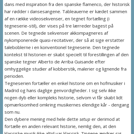
dans med inspiration fra den spanske flamenco, der historisk
har rødder i dansesangene. Tableauerne er kædet sammen
af en række videosekvenser, en tegnet fortælling (i
tegneserie-stil), der vises på tre lærreder bagest på
scenen. De tegnede sekvenser akkompagneres af
nykomponerede quasi-recitativer, der så at sige erstatter
taleboblerne i en konventionel tegneserie. Den tegnede
kontekst til historien er skabt specielt til forestillingen af den
spanske tegner Alberto de Arriba Guisande efter
omhyggelige studier af kobberstik, malerier og lignende fra
perioden.
Tegneserien fortæller en enkel historie om en hofmusiker i
Madrid og hans daglige genvordigheder. I sig selv ikke
nogen dyb eller kompleks historie, selvom vi får skabt lidt
opmærksomhed omkring musikernes elendige kår - dengang
som nu.
Den dybere mening med hele dette
setup
er derimod at
fortælle en anden relevant historie, nemlig den, at den
klassiske musik ikke altid var klassisk. Tingene ændrer sig