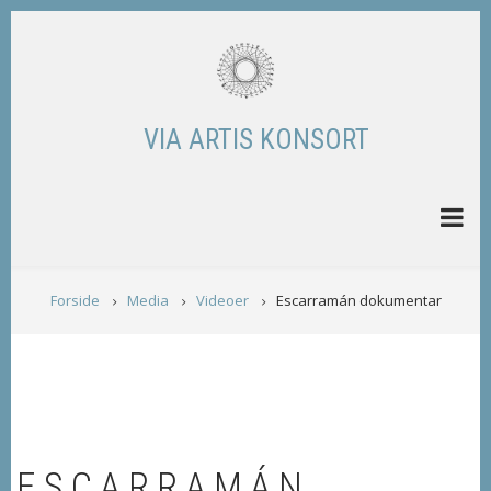
Skip
to
main
content
VIA ARTIS KONSORT
BREADCRUMB
Forside
Media
Videoer
Escarramán dokumentar
ESCARRAMÁN