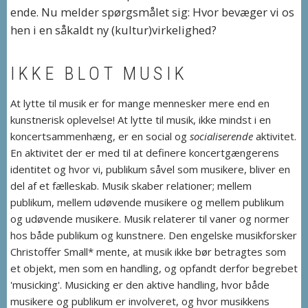
ende. Nu melder spørgsmålet sig: Hvor bevæger vi os
hen i en såkaldt ny (kultur)virkelighed?
IKKE BLOT MUSIK
At lytte til musik er for mange mennesker mere end en
kunstnerisk oplevelse! At lytte til musik, ikke mindst i en
koncertsammenhæng, er en social og
socialiserende
aktivitet.
En aktivitet der er med til at definere koncertgængerens
identitet og hvor vi, publikum såvel som musikere, bliver en
del af et fælleskab. Musik skaber relationer; mellem
publikum, mellem udøvende musikere og mellem publikum
og udøvende musikere. Musik relaterer til vaner og normer
hos både publikum og kunstnere. Den engelske musikforsker
Christoffer Small* mente, at musik ikke bør betragtes som
et objekt, men som en handling, og opfandt derfor begrebet
'musicking'. Musicking er den aktive handling, hvor både
musikere og publikum er involveret, og hvor musikkens