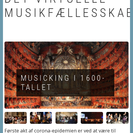
MUSIKFÆLLESSKA
MUSICKING I 1600-
TALLET
Første akt af corona-epidemien er ved at være til