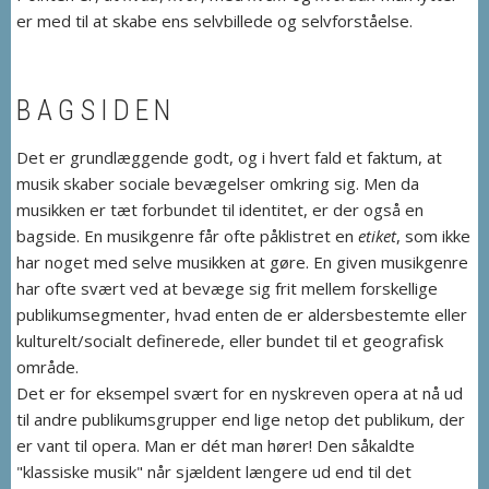
er med til at skabe ens selvbillede og selvforståelse.
BAGSIDEN
Det er grundlæggende godt, og i hvert fald et faktum, at
musik skaber sociale bevægelser omkring sig. Men da
musikken er tæt forbundet til identitet, er der også en
bagside. En musikgenre får ofte påklistret en
etiket
, som ikke
har noget med selve musikken at gøre. En given musikgenre
har ofte svært ved at bevæge sig frit mellem forskellige
publikumsegmenter, hvad enten de er aldersbestemte eller
kulturelt/socialt definerede, eller bundet til et geografisk
område.
Det er for eksempel svært for en nyskreven opera at nå ud
til andre publikumsgrupper end lige netop det publikum, der
er vant til opera. Man er dét man hører! Den såkaldte
"klassiske musik" når sjældent længere ud end til det