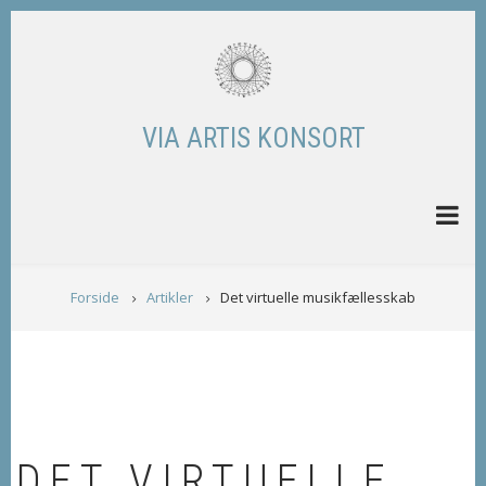
Skip
to
main
content
VIA ARTIS KONSORT
BREADCRUMB
Forside
Artikler
Det virtuelle musikfællesskab
DET VIRTUELLE