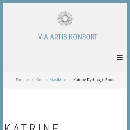
Skip
to
main
content
VIA ARTIS KONSORT
BREADCRUMB
Forside
Om
Musikere
Katrine Dyrhauge Roos
KATRINE