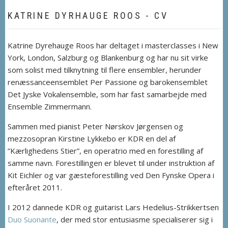
KATRINE DYRHAUGE ROOS - CV
Katrine Dyrehauge Roos har deltaget i masterclasses i New
York, London, Salzburg og Blankenburg og har nu sit virke
som solist med tilknytning til flere ensembler, herunder
renæssanceensemblet Per Passione og barokensemblet
Det Jyske Vokalensemble, som har fast samarbejde med
Ensemble Zimmermann.
Sammen med pianist Peter Nørskov Jørgensen og
mezzosopran Kirstine Lykkebo er KDR en del af
”Kærlighedens Stier”, en operatrio med en forestilling af
samme navn. Forestillingen er blevet til under instruktion af
Kit Eichler og var gæsteforestilling ved Den Fynske Opera i
efteråret 2011.
I 2012 dannede KDR og guitarist Lars Hedelius-Strikkertsen
Duo Suonante
, der med stor entusiasme specialiserer sig i