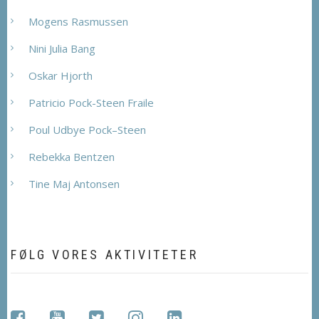
Mogens Rasmussen
Nini Julia Bang
Oskar Hjorth
Patricio Pock-Steen Fraile
Poul Udbye Pock–Steen
Rebekka Bentzen
Tine Maj Antonsen
FØLG VORES AKTIVITETER
facebook
youtube
twitter
instagram
linkedin