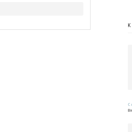
K
C
Bi