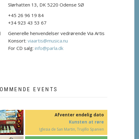
Slørhatten 13, DK 5220 Odense SØ
a
d
d
+45 26 96 19 84
p
h
+34 923 43 53 67
e
o
n
Generelle henvendelser vedrørende Via Artis
e
e
m
Konsort:
viaartis@musica.nu
a
i
For CD salg:
info@parla.dk
l
OMMENDE EVENTS
Afventer endelig dato
Kunsten at røre
Iglesia de San Martin, Trujillo Spanien