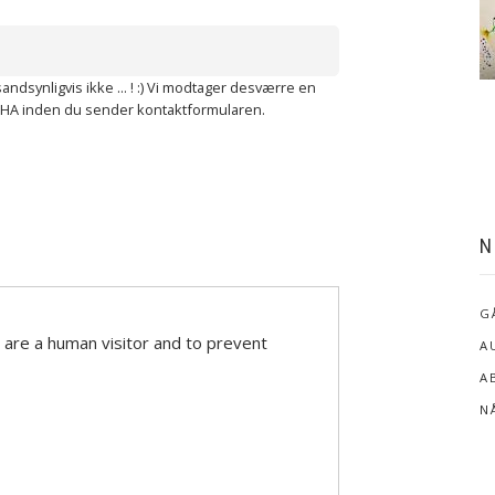
andsynligvis ikke ... ! :) Vi modtager desværre en
CHA inden du sender kontaktformularen.
N
G
u are a human visitor and to prevent
A
A
N