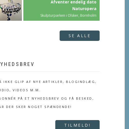
Afventer endelig dato
Naturopera
Skulpturparken i Olsker, Bornholm
SE ALLE
YHEDSBREV
Å IKKE GLIP AF NYE ARTIKLER, BLOGINDLÆG,
UDIO, VIDEOS M.M.
BONNÉR PÅ ET NYHEDSBREV OG FÅ BESKED,
ÅR DER SKER NOGET SPÆNDENDE!
TILMELD!