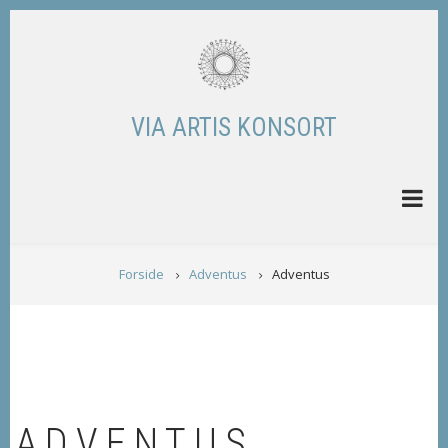
Skip
to
main
content
VIA ARTIS KONSORT
BREADCRUMB
Forside
Adventus
Adventus
ADVENTUS