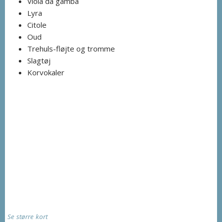
Viola da gamba
Lyra
Citole
Oud
Trehuls-fløjte og tromme
Slagtøj
Korvokaler
Se større kort