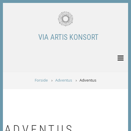
Skip
to
main
content
VIA ARTIS KONSORT
BREADCRUMB
Forside
Adventus
Adventus
ADVENTUS