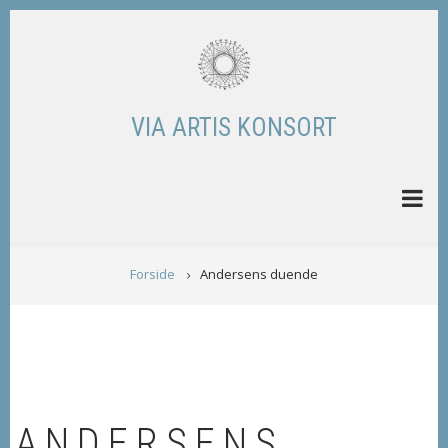
Skip
to
main
content
VIA ARTIS KONSORT
BREADCRUMB
Forside
Andersens duende
ANDERSENS