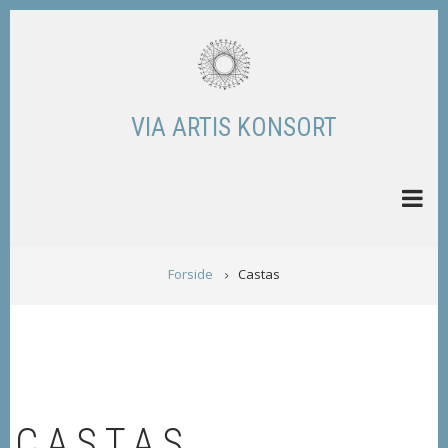
Skip
to
main
content
VIA ARTIS KONSORT
BREADCRUMB
Forside
Castas
CASTAS