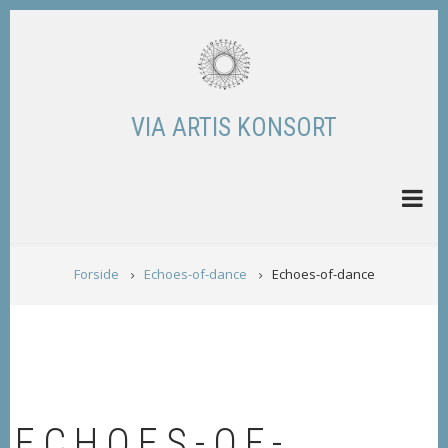
Skip
to
main
content
VIA ARTIS KONSORT
BREADCRUMB
Forside
Echoes-of-dance
Echoes-of-dance
ECHOES-OF-