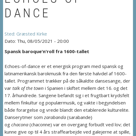
DANCE
Græsted Kirke
Thu, 08/05/2021 - 20:00
Spansk baroque'n'roll fra 1600-tallet
Echoes-of-dance er et energisk program med spansk og
latinamerikansk barokmusik fra den første halvdel af 1600-
tallet. Programmet trækker på de såkaldte dansesange, der
var
talk of the town
i Spanien i skiftet mellem det 16. og det
17. århundrede. Sangene befandt sig i et frugtbart krydsfelt
mellem finkultur og populærmusik, og vakte i begyndelsen
både forargelse og vrede blandt den etablerede kulturelite.
Danserytmer som
zarabanda
(sarabande)
og
chacona
(chaconne) var en overgang forbudt ved lov; det
kunne give op til 4 års straffearbejde ved galejerne at spille,