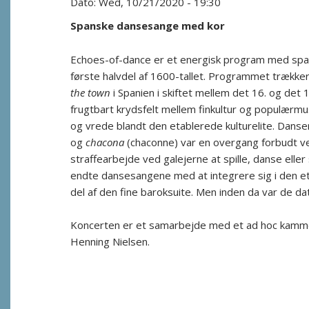
Wed, 10/21/2020 - 19:30
Spanske dansesange med kor
Echoes-of-dance er et energisk program med span
første halvdel af 1600-tallet. Programmet trække
the town
i Spanien i skiftet mellem det 16. og det 
frugtbart krydsfelt mellem finkultur og populærmu
og vrede blandt den etablerede kulturelite. Dan
og
chacona
(chaconne) var en overgang forbudt ved
straffearbejde ved galejerne at spille, danse eller
endte dansesangene med at integrere sig i den e
del af den fine baroksuite. Men inden da var de dati
Koncerten er et samarbejde med et ad hoc kammer
Henning Nielsen.