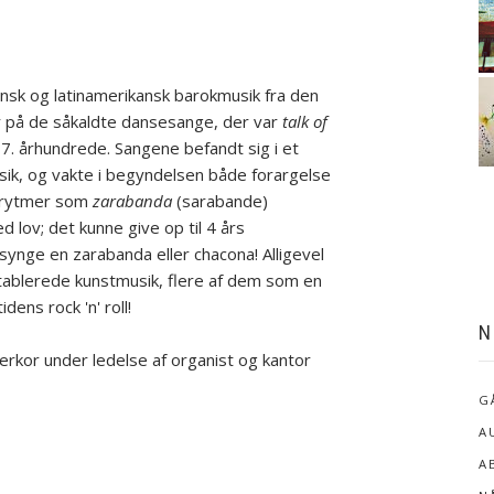
sk og latinamerikansk barokmusik fra den
r på de såkaldte dansesange, der var
talk of
17. århundrede. Sangene befandt sig i et
sik, og vakte i begyndelsen både forargelse
serytmer som
zarabanda
(sarabande)
 lov; det kunne give op til 4 års
 synge en zarabanda eller chacona! Alligevel
tablerede kunstmusik, flere af dem som en
dens rock 'n' roll!
N
kor under ledelse af organist og kantor
G
A
A