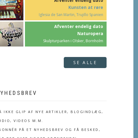
Afventer endelig dato
Kunsten at røre
Iglesia de San Martin, Trujillo Spanien
Afventer endelig dato
Naturopera
Skulpturparken i Olsker, Bornholm
SE ALLE
YHEDSBREV
Å IKKE GLIP AF NYE ARTIKLER, BLOGINDLÆG,
UDIO, VIDEOS M.M.
BONNÉR PÅ ET NYHEDSBREV OG FÅ BESKED,