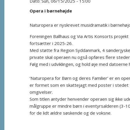
Sun, 06/15/2025 - 15:00
Opera i børnehøjde
Naturopera er nyskrevet musidramatik i børnehøjde
Foreningen Ballhaus og Via Artis Konsorts projekt 
fortsætter i 2025-26.
Med støtte fra Region Syddanmark, 4 sønderjy
private skal operaen nu også opføres flere steder p
Følg med i udviklingen, og hold øje med datoerne
‘Naturopera for Børn og deres Familier’ er en ope
er formet som en skattejagt med poster i stedet 
omgivelser.
Som titlen antyder henvender operaen sig ikke ud
målgruppe er mindre børn i eventyrsalderen (3-10
for de lidt ældre søskende og de voksne.