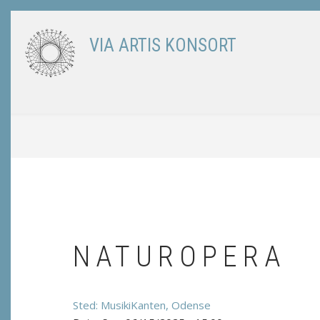
Skip
to
VIA ARTIS KONSORT
main
content
BREADCRUMB
NATUROPERA
MusikiKanten, Odense