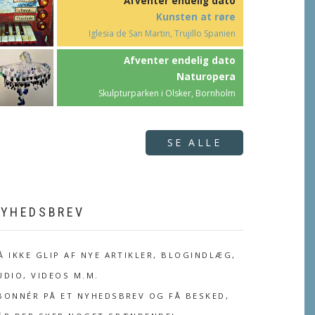
Afventer endelig dato
Kunsten at røre
Iglesia de San Martin, Trujillo Spanien
Afventer endelig dato
Naturopera
Skulpturparken i Olsker, Bornholm
SE ALLE
YHEDSBREV
Å IKKE GLIP AF NYE ARTIKLER, BLOGINDLÆG,
UDIO, VIDEOS M.M.
BONNÉR PÅ ET NYHEDSBREV OG FÅ BESKED,