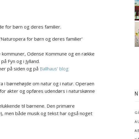
 for børn og deres familier.
'Naturopera for børn og deres familier'
ske kommuner, Odense Kommune og en række
å Fyn og i Jylland.
 her på siden og på
Ballhaus' blog
ra i børnehøjde om natur og i natur. Operaen
for akter og opføres udendørs i naturskønne
N
elukkende til børnene. Den primære
), men både musik og tekst har også noget
G
A
A