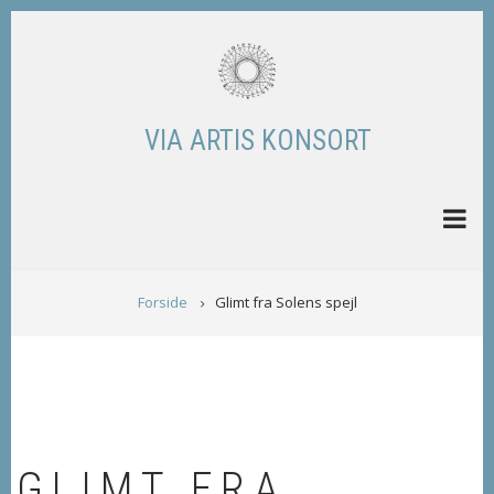
Skip
to
main
content
VIA ARTIS KONSORT
BREADCRUMB
Forside
Glimt fra Solens spejl
GLIMT FRA