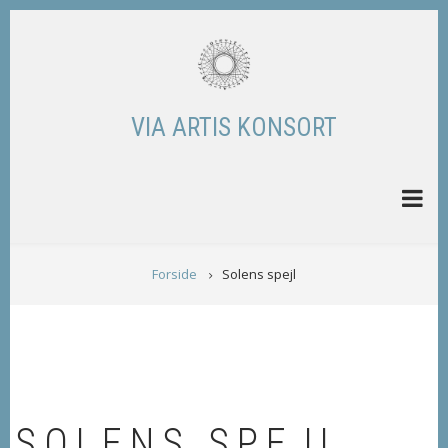
Skip
to
main
content
VIA ARTIS KONSORT
BREADCRUMB
Forside
Solens spejl
SOLENS SPEJL