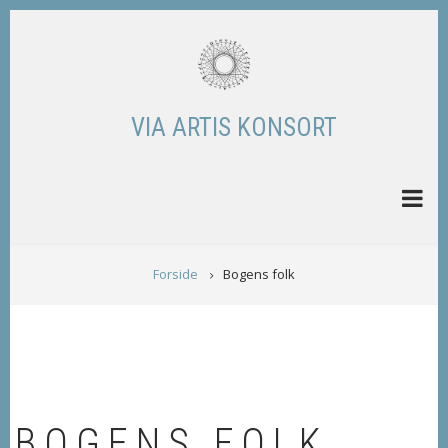
Skip
to
main
content
VIA ARTIS KONSORT
BREADCRUMB
Forside
Bogens folk
BOGENS FOLK