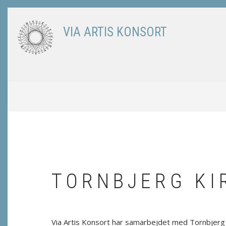
Skip
to
VIA ARTIS KONSORT
main
content
BREADCRUMB
TORNBJERG KI
Via Artis Konsort har samarbejdet med Tornbjerg K