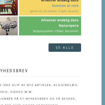
Afventer endelig dato
Kunsten at røre
Iglesia de San Martin, Trujillo Spanien
Afventer endelig dato
Naturopera
Skulpturparken i Olsker, Bornholm
SE ALLE
YHEDSBREV
Å IKKE GLIP AF NYE ARTIKLER, BLOGINDLÆG,
UDIO, VIDEOS M.M.
BONNÉR PÅ ET NYHEDSBREV OG FÅ BESKED,