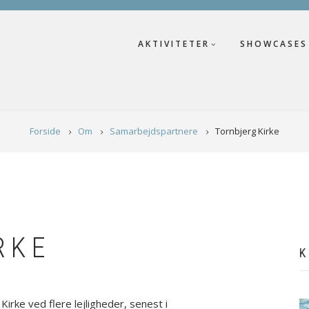
AKTIVITETER
SHOWCASES
Forside
Om
Samarbejdspartnere
Tornbjerg Kirke
RKE
K
irke ved flere lejligheder, senest i