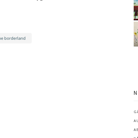
he borderland
N
G
A
A