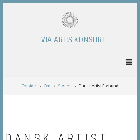
Skip
to
main
content
VIA ARTIS KONSORT
BREADCRUMB
Forside
Om
Støtter
Dansk Artist Forbund
DANSK ARTIST