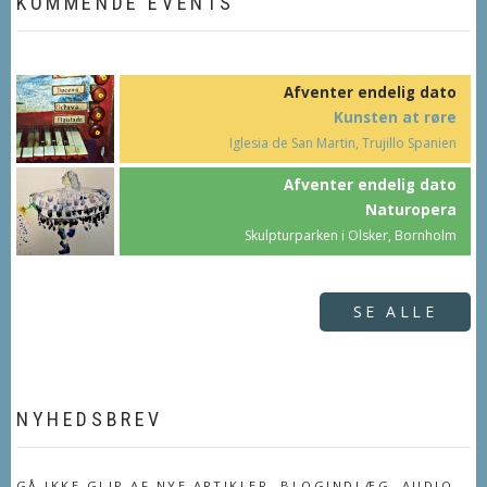
KOMMENDE EVENTS
Afventer endelig dato
Kunsten at røre
Iglesia de San Martin, Trujillo Spanien
Afventer endelig dato
Naturopera
Skulpturparken i Olsker, Bornholm
SE ALLE
NYHEDSBREV
GÅ IKKE GLIP AF NYE ARTIKLER, BLOGINDLÆG, AUDIO,