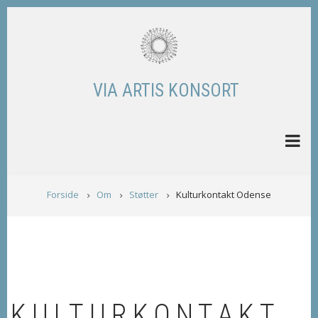
Skip
to
main
content
VIA ARTIS KONSORT
BREADCRUMB
Forside
Om
Støtter
Kulturkontakt Odense
KULTURKONTAKT