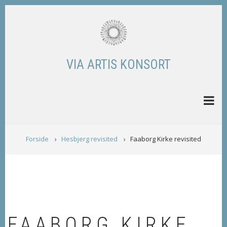
Skip
to
main
content
VIA ARTIS KONSORT
BREADCRUMB
Forside
Hesbjerg revisited
Faaborg Kirke revisited
FAABORG KIRKE