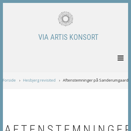
Skip
to
main
content
VIA ARTIS KONSORT
BREADCRUMB
Forside
Hesbjerg revisited
Aftenstemninger på Sanderumgaard
AFTENSTEMNINGE